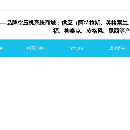
—
品牌空压机系统商城：供应（阿特拉斯、英格
福、
柳泰克、
凌格风、昆西等
务
空压机整机
节能改造
成功案例