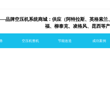
—
品牌空压机系统商城：供应（阿特拉斯、英格
福、
柳泰克、
凌格风、昆西等
务
空压机整机
节能改造
成功案例