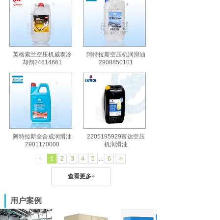
英格索兰空压机威泰冷
阿特拉斯空压机润滑油
却剂24614661
2908850101
阿特拉斯全合成润滑油
2205195929富达空压
2901170000
机润滑油
<
1
2
3
4
5
...
6
>
查看更多+
用户案例