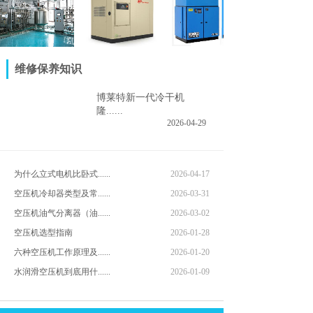
格索兰空压机行业应
ER热回收系统在灌装
螺杆空压机在水泥行业
用 | 医药行业
饮料生产线暖瓶机的应
的应用
维修保养知识
用
博莱特新一代冷干机
隆......
2026-04-29
为什么立式电机比卧式......
2026-04-17
空压机冷却器类型及常......
2026-03-31
空压机油气分离器（油......
2026-03-02
空压机选型指南
2026-01-28
六种空压机工作原理及......
2026-01-20
水润滑空压机到底用什......
2026-01-09