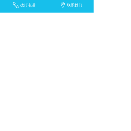
拨打电话
联系我们
上海毅锴机械有限公司
咨询热线：400-682-2827
移动手机：18800255847
邮箱：longmin.wu-yikai@foxmail.com
地址：上海市松江区石湖荡镇长塔路945
弄18号
备案号：沪ICP备15010231号-1
技术支持：玄微科技
上海毅锴机械有限公司